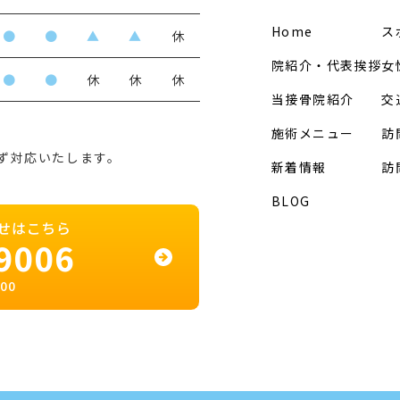
Home
ス
●
●
▲
▲
休
院紹介・代表挨拶
女
●
●
休
休
休
当接骨院紹介
交
施術メニュー
訪
ず対応いたします。
新着情報
訪
BLOG
せはこちら
9006
00