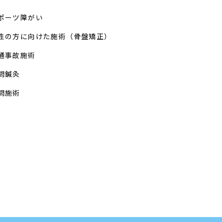
ポーツ障がい
性の方に向けた施術（骨盤矯正）
通事故施術
問鍼灸
問施術